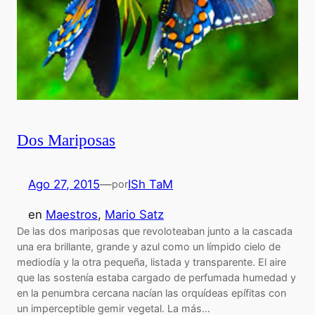
Dos Mariposas
Ago 27, 2015
—
ISh TaM
por
en
Maestros
, 
Mario Satz
De las dos mariposas que revoloteaban junto a la cascada
una era brillante, grande y azul como un límpido cielo de
mediodía y la otra pequeña, listada y transparente. El aire
que las sostenía estaba cargado de perfumada humedad y
en la penumbra cercana nacían las orquídeas epífitas con
un imperceptible gemir vegetal. La más…