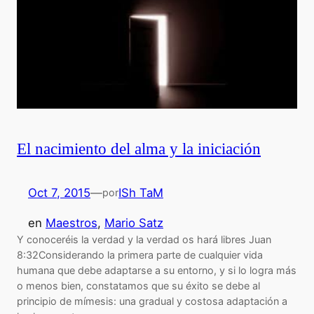
El nacimiento del alma y la iniciación
Oct 7, 2015
—
ISh TaM
por
en
Maestros
, 
Mario Satz
Y conoceréis la verdad y la verdad os hará libres Juan
8:32Considerando la primera parte de cualquier vida
humana que debe adaptarse a su entorno, y si lo logra más
o menos bien, constatamos que su éxito se debe al
principio de mímesis: una gradual y costosa adaptación a