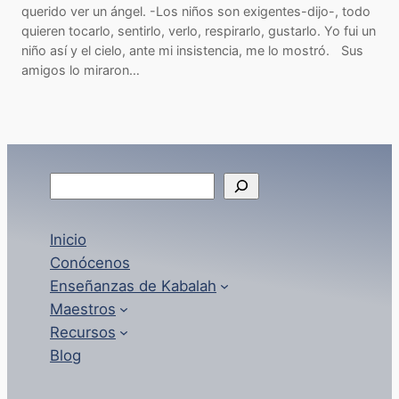
querido ver un ángel. -Los niños son exigentes-dijo-, todo
quieren tocarlo, sentirlo, verlo, respirarlo, gustarlo. Yo fui un
niño así y el cielo, ante mi insistencia, me lo mostró. Sus
amigos lo miraron…
B
u
s
Inicio
c
Conócenos
a
Enseñanzas de Kabalah
r
Maestros
Recursos
Blog