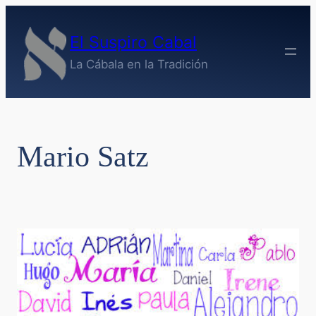
Saltar
al
El Suspiro Cabal
contenido
La Cábala en la Tradición
Mario Satz