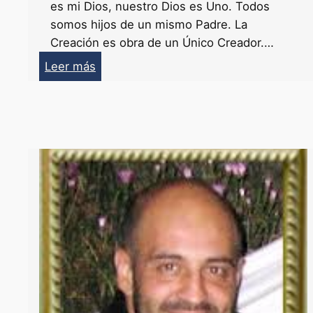
m
es mi Dios, nuestro Dios es Uno. Todos
i
somos hijos de un mismo Padre. La
e
Creación es obra de un Único Creador.…
n
:
Leer más
t
Manifiesto
o
Místico
s
Contemporáneo