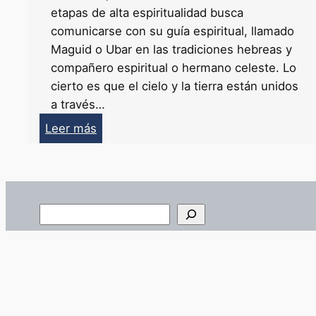
etapas de alta espiritualidad busca
comunicarse con su guía espiritual, llamado
Maguid o Ubar en las tradiciones hebreas y
compañero espiritual o hermano celeste. Lo
cierto es que el cielo y la tierra están unidos
a través…
:
Leer más
Mis
encuentros
con
los
B
Maestros
u
Abulafia
s
y
c
Shoshani
a
r