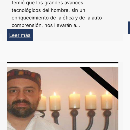
temió que los grandes avances
tecnológicos del hombre, sin un
enriquecimiento de la ética y de la auto-
comprensión, nos llevarán a…
:
Leer más
¿Qué
nos
está
diciendo
la
Crisis?