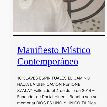
u
s
l
i
b
r
o
s
Manifiesto Místico
y
Contemporáneo
r
e
c
o
10 CLAVES ESPIRITUALES EL CAMINO
n
HACIA LA UNIFICACIÓN Por IONE
o
SZALAY(Fallecido el 4 de Julio de 2014 –
c
Fundador de Portal Hinéni- Bendita sea su
i
memoria) DIOS ES UNO Y ÚNICO Tú Dios