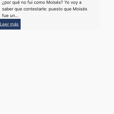
¿por qué no fui como Moisés? Yo voy a
saber que contestarle: puesto que Moisés
fue un…
:
Leer más
El
Coraje
de
ser
Tú
Mismo