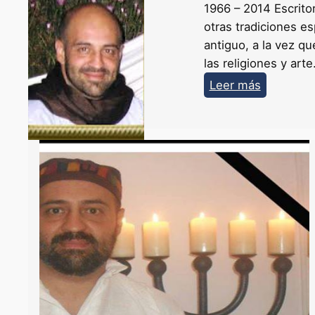
1966 – 2014 Escrito
otras tradiciones e
antiguo, a la vez qu
las religiones y art
:
Leer más
I
o
n
e
S
z
a
l
a
y
–
S