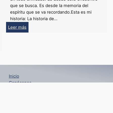
que se busca. Es desde la memoria del
espíritu que se va recordando.Esta es mi
historia: La historia de…
:
Leer más
Ione
Szalay
–
Su
Historia
Inicio
Conócenos
Enseñanzas de Kabalah
Maestros
Recursos
Blog