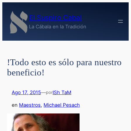
Saltar
al
El Suspiro Cabal
contenido
La Cábala en la Tradición
!Todo esto es sólo para nuestro
beneficio!
Ago 17, 2015
—
ISh TaM
por
en
Maestros
, 
Michael Pesach