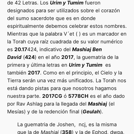
de 42 Letras. Los
Urim y Tumim
fueron
designados para ser utilizados sobre el corazón
del sumo sacerdote que es en donde
espiritualmente debemos celebrar estos nombres.
Mientras que la palabra V´et ( ) es un marcador en
la Torah cuya raíz cuadrada de su valor numérico
es
20.17
424, indicativo del
Mashiaj Ben
David
(
424
) en el año
2017
, la guematria de la
primera y última letras en
Urim y Tumim
es
también
2017
. Como en el principio, el Cielo y la
Tierra serán una vez más unificados. La Torah nos
está dando pistas para que nosotros hagamos
nuestra parte.
2017CG
ó
5778CH
es el año dado
por Rav Ashlag para la llegada del
Mashiaj
(el
Mesías) y de la redención final (
Geulah
).
La guematria de Joshen, ncj, es la misma
que la de
Mashiaj
(
358
) y la de Ephod, dwpa,