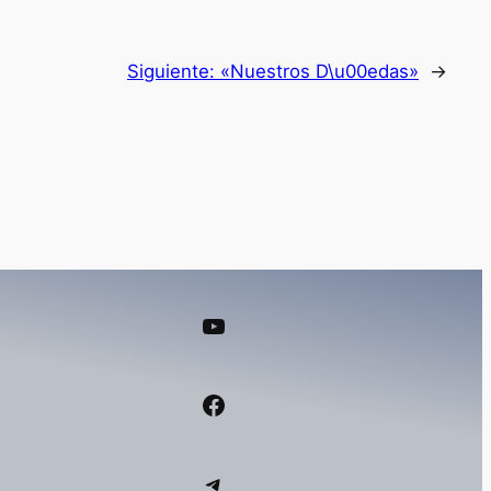
Siguiente:
«Nuestros D\u00edas»
→
YouTube
Facebook
Telegram