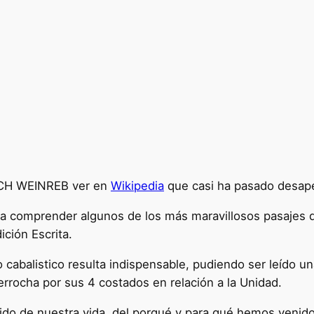
RICH WEINREB ver en
Wikipedia
que casi ha pasado desape
a comprender algunos de los más maravillosos pasajes que
ción Escrita.
abalistico resulta indispensable, pudiendo ser leído una
derrocha por sus 4 costados en relación a la Unidad.
o de nuestra vida, del porqué y para qué hemos venido 